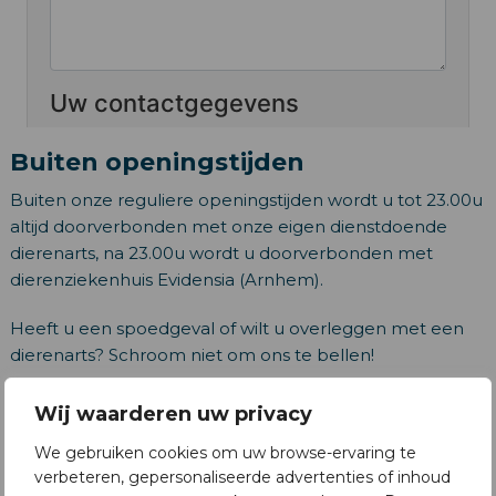
Buiten openingstijden
Buiten onze reguliere openingstijden wordt u tot 23.00u
altijd doorverbonden met onze eigen dienstdoende
dierenarts, na 23.00u wordt u doorverbonden met
dierenziekenhuis Evidensia (Arnhem).
Heeft u een spoedgeval of wilt u overleggen met een
dierenarts? Schroom niet om ons te bellen!
Wij waarderen uw privacy
Aan huis
We gebruiken cookies om uw browse-ervaring te
verbeteren, gepersonaliseerde advertenties of inhoud
Wij kunnen ook bij u aan huis komen!