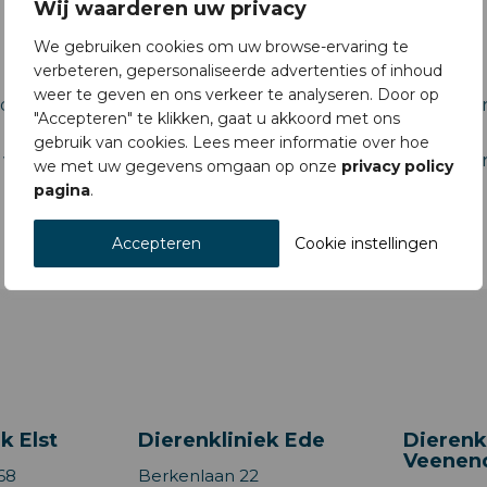
Wij waarderen uw privacy
We gebruiken cookies om uw browse-ervaring te
verbeteren, gepersonaliseerde advertenties of inhoud
weer te geven en ons verkeer te analyseren. Door op
deze voor u op locatie castreren. Wij bieden zowel staan
"Accepteren" te klikken, gaat u akkoord met ons
gebruik van cookies. Lees meer informatie over hoe
ruchtbaar zijn. Wees daarom voorzichtig met merries in
we met uw gegevens omgaan op onze
privacy policy
pagina
.
Accepteren
Cookie instellingen
k Elst
Dierenkliniek Ede
Dierenk
Veenen
68
Berkenlaan 22