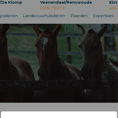
/De Klomp
Veenendaal/Renswoude
Elst
0318-793012
026
psdieren
Landbouwhuisdieren
Paarden
Expertises