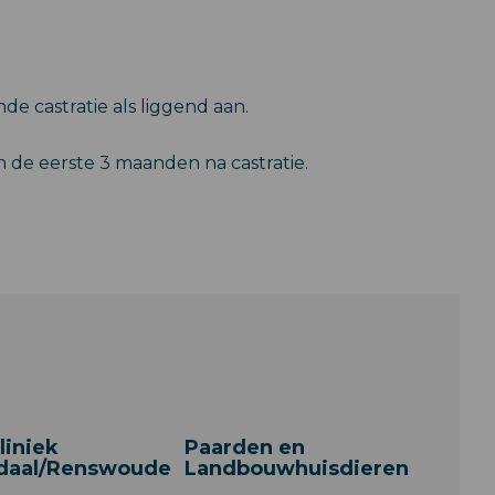
de castratie als liggend aan.
 de eerste 3 maanden na castratie.
liniek
Paarden en
daal/Renswoude
Landbouwhuisdieren