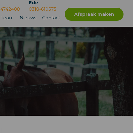
Ede
-4742408
0318-610575
Afspraak maken
Team
Nieuws
Contact