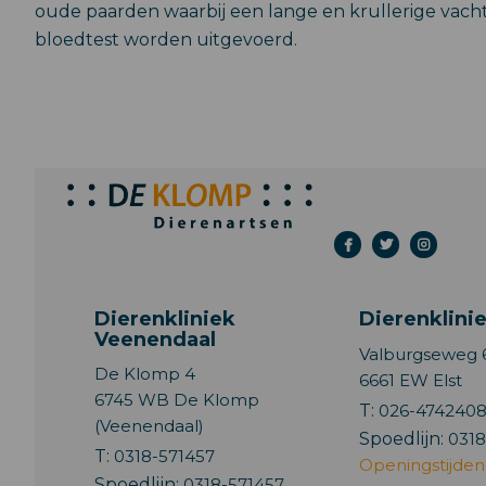
oude paarden waarbij een lange en krullerige vacht
bloedtest worden uitgevoerd.
Dierenkliniek
Dierenklinie
Veenendaal
Valburgseweg 
De Klomp 4
6661 EW Elst
6745 WB De Klomp
T:
026-474240
(Veenendaal)
Spoedlijn:
0318
T:
0318-571457
Openingstijden
Spoedlijn:
0318-571457