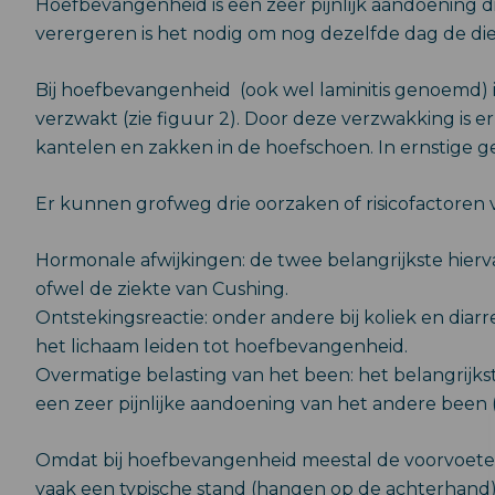
Hoefbevangenheid is een zeer pijnlijk aandoening d
verergeren is het nodig om nog dezelfde dag de die
Bij hoefbevangenheid (ook wel laminitis genoemd) 
verzwakt (zie figuur 2). Door deze verzwakking is
kantelen en zakken in de hoefschoen. In ernstige g
Er kunnen grofweg drie oorzaken of risicofactor
Hormonale afwijkingen: de twee belangrijkste hierv
ofwel de ziekte van Cushing.
Ontstekingsreactie: onder andere bij koliek en dia
het lichaam leiden tot hoefbevangenheid.
Overmatige belasting van het been: het belangrijk
een zeer pijnlijke aandoening van het andere been 
Omdat bij hoefbevangenheid meestal de voorvoeten z
vaak een typische stand (hangen op de achterhand),