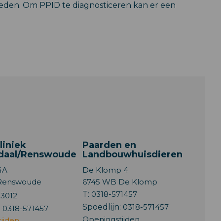
reden. Om PPID te diagnosticeren kan er een
liniek
Paarden en
daal/Renswoude
Landbouwhuisdieren
4A
De Klomp 4
 Renswoude
6745 WB De Klomp
T:
0318-571457
93012
Spoedlijn:
0318-571457
:
0318-571457
Openingstijden
ijden