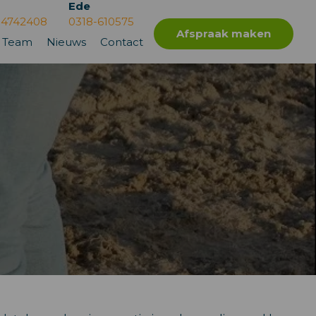
Ede
-4742408
0318-610575
Afspraak maken
Team
Nieuws
Contact