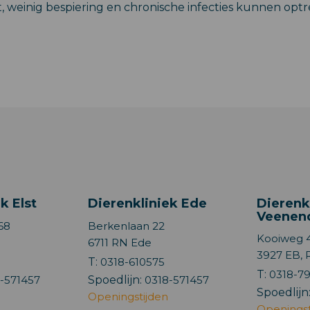
, weinig bespiering en chronische infecties kunnen opt
k Elst
Dierenkliniek Ede
Dierenk
Veenen
68
Berkenlaan 22
Kooiweg 
6711 RN Ede
3927 EB,
8
T:
0318-610575
T:
0318-7
-571457
Spoedlijn:
0318-571457
Spoedlijn
Openingstijden
Openingst