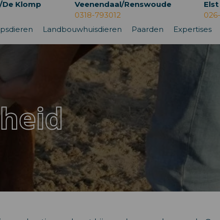
/De Klomp
Veenendaal/Renswoude
Elst
0318-793012
026
psdieren
Landbouwhuisdieren
Paarden
Expertises
heid