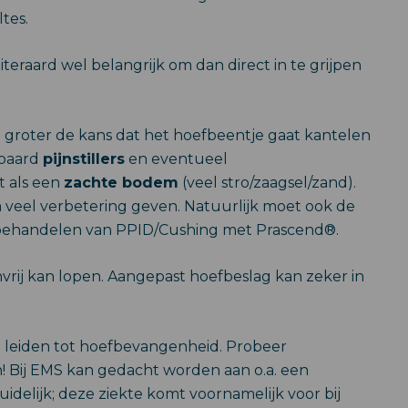
tes.
 uiteraard wel belangrijk om dan direct in te grijpen
 groter de kans dat het hoefbeentje gaat kantelen
 paard
pijnstillers
en eventueel
et als een
zachte bodem
(veel stro/zaagsel/zand).
veel verbetering geven. Natuurlijk moet ook de
behandelen van PPID/Cushing met Prascend®.
nvrij kan lopen. Aangepast hoefbeslag kan zeker in
 leiden tot hoefbevangenheid. Probeer
 Bij EMS kan gedacht worden aan o.a. een
idelijk; deze ziekte komt voornamelijk voor bij