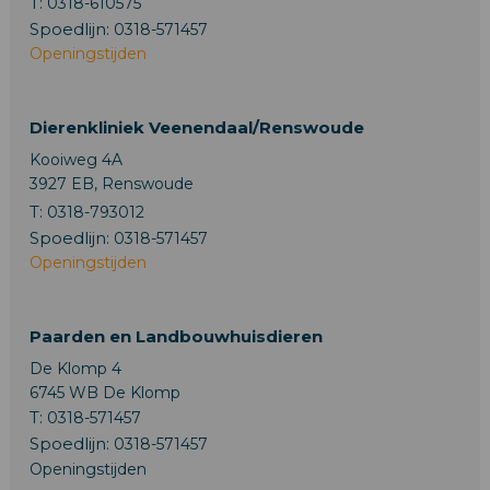
T:
0318-610575
Spoedlijn:
0318-571457
Openingstijden
Dierenkliniek Veenendaal/Renswoude
Kooiweg 4A
3927 EB, Renswoude
T:
0318-793012
Spoedlijn:
0318-571457
Openingstijden
Paarden en Landbouwhuisdieren
De Klomp 4
6745 WB De Klomp
T:
0318-571457
Spoedlijn:
0318-571457
Openingstijden