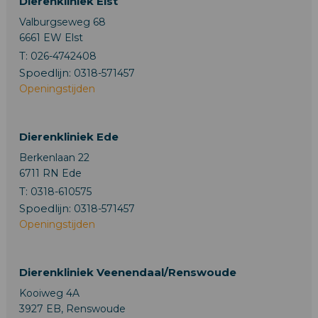
Dierenkliniek Elst
Valburgseweg 68
6661 EW Elst
T:
026-4742408
Spoedlijn:
0318-571457
Openingstijden
Dierenkliniek Ede
Berkenlaan 22
6711 RN Ede
T:
0318-610575
Spoedlijn:
0318-571457
Openingstijden
Dierenkliniek Veenendaal/Renswoude
Kooiweg 4A
3927 EB, Renswoude