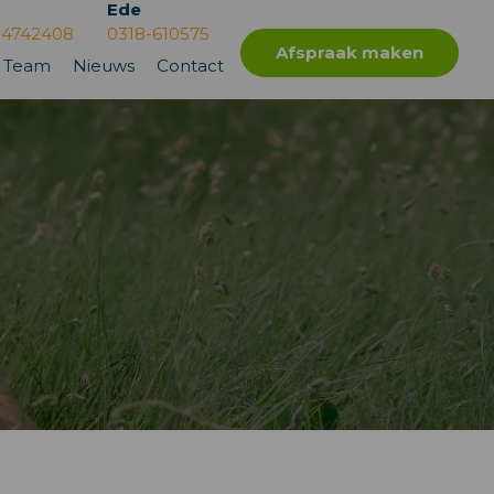
Ede
-4742408
0318-610575
Afspraak maken
Team
Nieuws
Contact