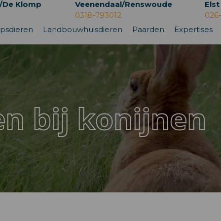
/De Klomp
Veenendaal/Renswoude
Elst
0318-793012
026
psdieren
Landbouwhuisdieren
Paarden
Expertises
n bij konijnen