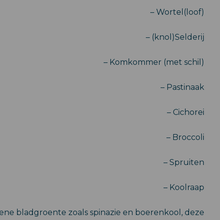
– Wortel(loof)
– (knol)Selderij
– Komkommer (met schil)
– Pastinaak
– Cichorei
– Broccoli
– Spruiten
– Koolraap
ne bladgroente zoals spinazie en boerenkool, deze