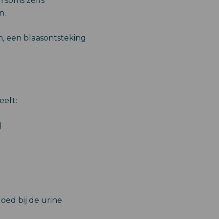
en soms zelfs
n.
n, een blaasontsteking
eeft:
)
loed bij de urine