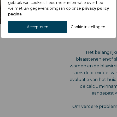
gebruik van cookies. Lees meer informatie over hoe
we met uw gegevens omgaan op onze
privacy policy
pagina
.
Accepteren
Cookie instellingen
Het belangrijk
blaasstenen en/of s
worden en de blaasirri
soms door middel van 
evaluatie van het hui
de calcium-innam
aangepast w
Om verdere problem