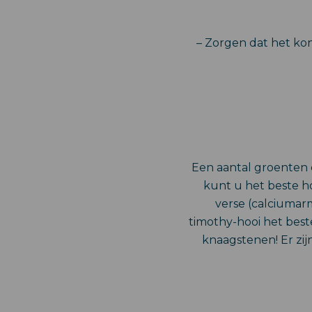
– Zorgen dat het kon
Een aantal groenten e
kunt u het beste ho
verse (calciumarm
timothy-hooi het beste
knaagstenen! Er zij