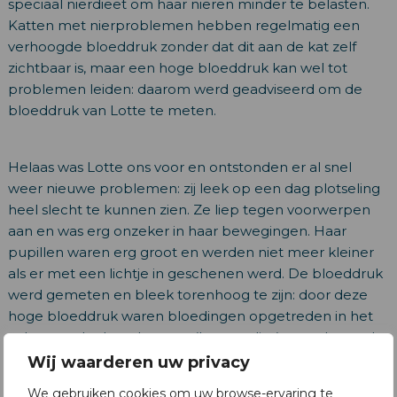
speciaal nierdieet om haar nieren minder te belasten.
Katten met nierproblemen hebben regelmatig een
verhoogde bloeddruk zonder dat dit aan de kat zelf
zichtbaar is, maar een hoge bloeddruk kan wel tot
problemen leiden: daarom werd geadviseerd om de
bloeddruk van Lotte te meten.
Helaas was Lotte ons voor en ontstonden er al snel
weer nieuwe problemen: zij leek op een dag plotseling
heel slecht te kunnen zien. Ze liep tegen voorwerpen
aan en was erg onzeker in haar bewegingen. Haar
pupillen waren erg groot en werden niet meer kleiner
als er met een lichtje in geschenen werd. De bloeddruk
werd gemeten en bleek torenhoog te zijn: door deze
hoge bloeddruk waren bloedingen opgetreden in het
achterste deel van het oog (het netvlies) met als gevolg
plotselinge blindheid.
Wij waarderen uw privacy
Direct is met bloeddruk verlagende medicatie gestart:
We gebruiken cookies om uw browse-ervaring te