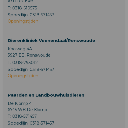
6711 RN Ede
T:
0318-610575
Spoedlijn:
0318-571457
Openingstijden
Dierenkliniek Veenendaal/Renswoude
Kooiweg 4A
3927 EB, Renswoude
T:
0318-793012
Spoedlijn:
0318-571457
Openingstijden
Paarden en Landbouwhuisdieren
De Klomp 4
6745 WB De Klomp
T:
0318-571457
Spoedlijn:
0318-571457