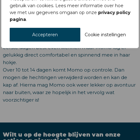
gebruik van cookies. Lees meer informatie over hoe
Hierna kon Momo al weer wakker worden, en vanwege
we met uw gegevens omgaan op onze
privacy policy
de lichte sedatie verliep dit allemaal erg vlot. Om ervoor
pagina
.
te zorgen dat de hechtingen lang genoeg blijven zitten
en de wond niet weer open raakt heeft Momo een kap
Accepteren
Cookie instellingen
om gekregen. Voor de meeste dieren is een kap de
eerste dagen best even wennen maar Momo lag er
gelukkig direct comfortabel en spinnend mee in haar
hokje.
Over 10 tot 14 dagen komt Momo op controle. Dan
mogen de hechtingen verwijderd worden en kan de
kap af. Hierna mag Momo ook weer lekker op avontuur
naar buiten, waar ze hopelijk in het vervolg wat
voorzichtiger is!
Wilt u op de hoogte blijven van onze