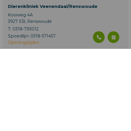
Dierenkliniek Veenendaal/Renswoude
Kooiweg 4A
3927 EB, Renswoude
T:
0318-793012
Spoedlijn:
0318-571457
Openingstijden
Paarden en Landbouwhuisdieren
De Klomp 4
6745 WB De Klomp
T:
0318-571457
Spoedlijn:
0318-571457
Openingstijden
© Copyright Online Marketing Bureau iClicks 2026 |
Privacyregelement
|
Cookie settings