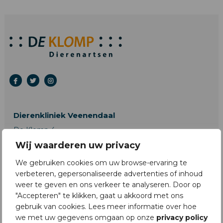
Dierenkliniek Veenendaal
De Klomp 4
6745 WB De Klomp (Veenendaal)
Wij waarderen uw privacy
T:
0318-571457
We gebruiken cookies om uw browse-ervaring te
Spoedlijn:
0318-571457
verbeteren, gepersonaliseerde advertenties of inhoud
Openingstijden
weer te geven en ons verkeer te analyseren. Door op
"Accepteren" te klikken, gaat u akkoord met ons
gebruik van cookies. Lees meer informatie over hoe
Dierenkliniek Elst
we met uw gegevens omgaan op onze
privacy policy