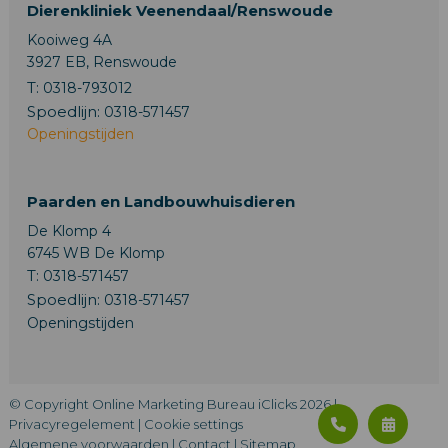
Dierenkliniek Veenendaal/Renswoude
Kooiweg 4A
3927 EB, Renswoude
T:
0318-793012
Spoedlijn:
0318-571457
Openingstijden
Paarden en Landbouwhuisdieren
De Klomp 4
6745 WB De Klomp
T:
0318-571457
Spoedlijn:
0318-571457
Openingstijden
© Copyright Online Marketing Bureau iClicks 2026 |
Privacyregelement
|
Cookie settings
Algemene voorwaarden
|
Contact
|
Sitemap