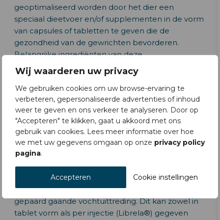
geoptimaliseerd worden door het dier een
speciaal dieetvoer en/of supplementen in de vorm
van capsules of tabletten te geven die de
gezondheid van de gewrichten bevorderen.
Belangrijke ingrediënten van deze
voeding/supplementen zijn onder andere
Wij waarderen uw privacy
glucosaminen en chondroïtinesulfaat.
We gebruiken cookies om uw browse-ervaring te
verbeteren, gepersonaliseerde advertenties of inhoud
weer te geven en ons verkeer te analyseren. Door op
"Accepteren" te klikken, gaat u akkoord met ons
Pijnstillers/ontstekingsremmers
gebruik van cookies. Lees meer informatie over hoe
Om de ontstekingsreactie en daarmee gepaard
we met uw gegevens omgaan op onze
privacy policy
pagina
.
gaande pijn tegen te gaan kunnen aanvullend
pijnstillers ingezet worden. Deze pijnstillers
Accepteren
Cookie instellingen
(NSAID’s) remmen het ontstekingsproces in de
gewrichten en verminderen daarmee de hiermee
gepaard gaande vochtuittreding. Dit kan zowel in
tablet vorm als per injectie (Librela®) gegeven