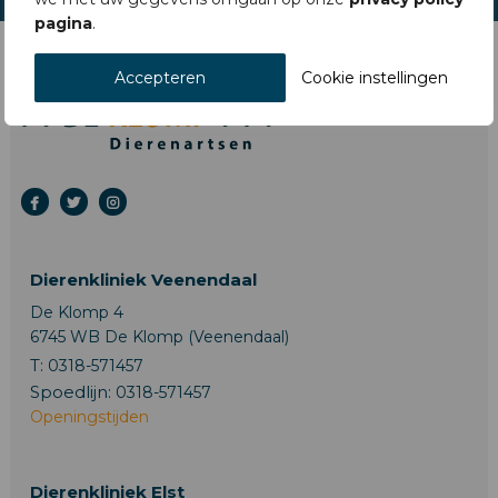
pagina
.
Accepteren
Cookie instellingen
Dierenkliniek Veenendaal
De Klomp 4
6745 WB De Klomp (Veenendaal)
T:
0318-571457
Spoedlijn:
0318-571457
Openingstijden
Dierenkliniek Elst