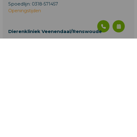
Spoedlijn:
0318-571457
Openingstijden
Dierenkliniek Veenendaal/Renswoude
Kooiweg 4A
3927 EB, Renswoude
T:
0318-793012
Spoedlijn:
0318-571457
Openingstijden
Paarden en Landbouwhuisdieren
De Klomp 4
6745 WB De Klomp
T:
0318-571457
Spoedlijn:
0318-571457
Openingstijden