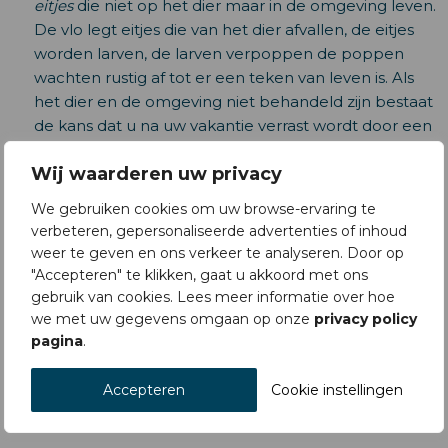
eitjes
die niet op het dier maar in de omgeving leven.
De vlo legt eitjes die van het dier afvallen, de eitjes
worden larven, de larven verpoppen de poppen
wachten rustig af tot er een teken van leven is. Als
het dier en de omgeving niet behandeld zijn bestaat
de kans dat u na uw vakantie verrast wordt door een
grote vlooienpopulatie in huis.
Wij waarderen uw privacy
Meer weten?
vlooien
We gebruiken cookies om uw browse-ervaring te
Teken
verbeteren, gepersonaliseerde advertenties of inhoud
weer te geven en ons verkeer te analyseren. Door op
In Nederland komen veel teken voor, in het
"Accepteren" te klikken, gaat u akkoord met ons
buitenland kunnen teken besmet zijn met
gebruik van cookies. Lees meer informatie over hoe
gevaarlijke overdraagbare ziekten (zie ‘Ongewenste
we met uw gegevens omgaan op onze
privacy policy
parasieten uit het buitenland’).
pagina
.
Voor de preventie van door teken overgedragen
Accepteren
Cookie instellingen
ziektes zijn tekenbestrijding en het consequent
controleren op en weghalen van teken essentieel.