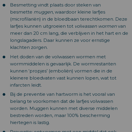
Besmetting vindt plaats door steken van
besmette
muggen
, waardoor kleine larfjes
(microfilariën) in de bloedbaan terechtkomen. Deze
larfjes kunnen uitgroeien tot
volwassen wormen
van
meer dan 20 cm lang, die verblijven in het hart en de
longslagaders. Daar kunnen ze voor ernstige
klachten zorgen.
Het doden van de volwassen wormen met
wormmiddelen is gevaarlijk. De wormrestanten
kunnen ‘propjes’ (emboliën) vormen die in de
kleinere bloedvaten vast kunnen lopen, wat tot
infarcten leidt.
Bij de preventie van hartworm is het vooral van
belang te voorkomen dat de larfjes volwassen
worden. Muggen kunnen met diverse middelen
bestreden worden, maar 100% bescherming
hiertegen is lastig.
Preventie: ontwormen met een middel dat ook