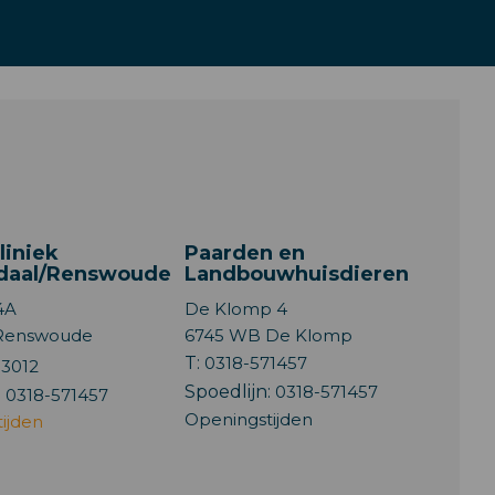
liniek
Paarden en
daal/Renswoude
Landbouwhuisdieren
4A
De Klomp 4
 Renswoude
6745 WB De Klomp
T:
0318-571457
93012
Spoedlijn:
0318-571457
:
0318-571457
Openingstijden
ijden