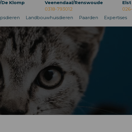
/De Klomp
Veenendaal/Renswoude
Elst
0318-793012
026
psdieren
Landbouwhuisdieren
Paarden
Expertises