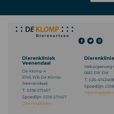
Dierenkliniek
Dierenklinie
Veenendaal
Valburgseweg 
De Klomp 4
6661 EW Elst
6745 WB De Klomp
T:
026-474240
(Veenendaal)
Spoedlijn:
0318
T:
0318-571457
Openingstijden
Spoedlijn:
0318-571457
Openingstijden