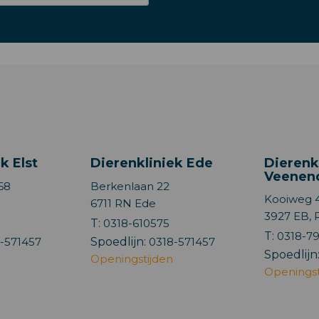
k Elst
Dierenkliniek Ede
Dierenk
Veenen
68
Berkenlaan 22
Kooiweg 
6711 RN Ede
3927 EB,
8
T:
0318-610575
T:
0318-7
-571457
Spoedlijn:
0318-571457
Spoedlijn
Openingstijden
Openingst