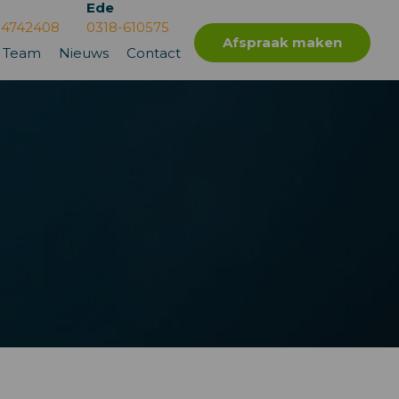
Ede
-4742408
0318-610575
Afspraak maken
Team
Nieuws
Contact