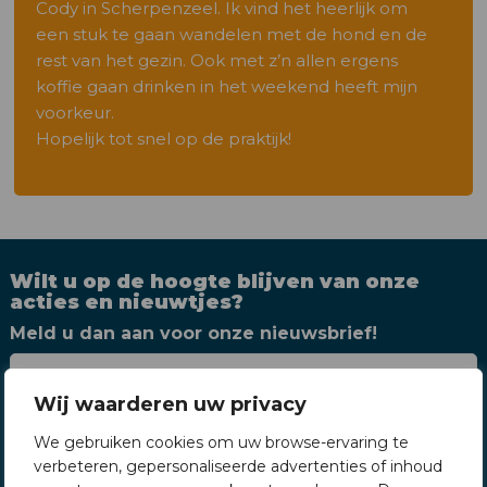
Cody in Scherpenzeel. Ik vind het heerlijk om
een stuk te gaan wandelen met de hond en de
rest van het gezin. Ook met z’n allen ergens
koffie gaan drinken in het weekend heeft mijn
voorkeur.
Hopelijk tot snel op de praktijk!
Wilt u op de hoogte blijven van onze
acties en nieuwtjes?
Meld u dan aan voor onze nieuwsbrief!
Wij waarderen uw privacy
We gebruiken cookies om uw browse-ervaring te
verbeteren, gepersonaliseerde advertenties of inhoud